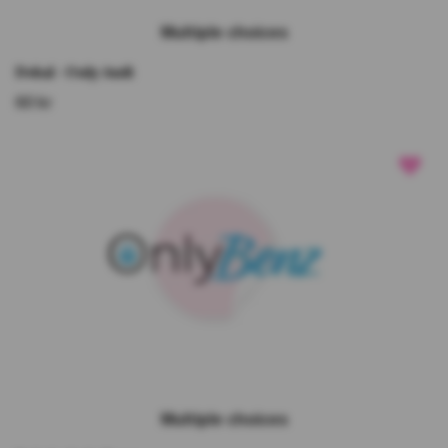
Multiple choices
Dekal - Only Audi
60 kr
Multiple choices