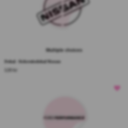
Multiple choices
Dekal - Sidorutsdekal Nissan
120 kr