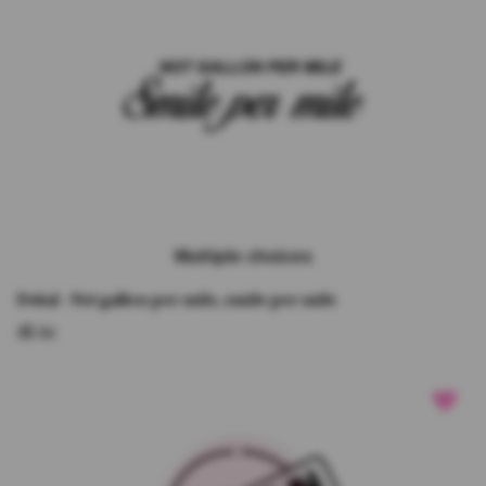
Multiple choices
Dekal - Not gallon per mile, smile per mile
45 kr