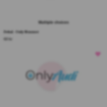
Multiple choices
Dekal - Only Bimmer
60 kr