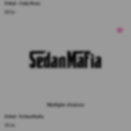
Dekal - Only Benz
60 kr
Multiple choices
Dekal - SedanMafia
35 kr