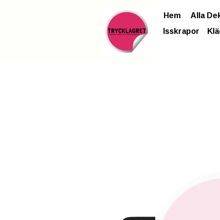
Hem
Alla De
Isskrapor
Klä