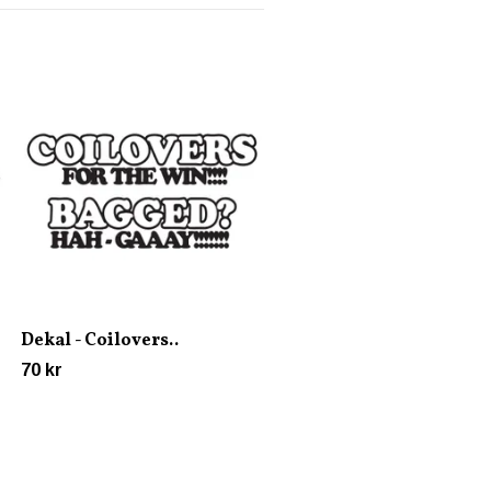
Dekal - Miami Jue
45 kr
Dekal - Coilovers..
70 kr