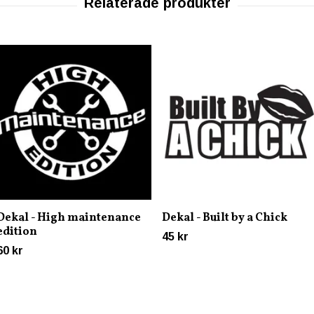
Dekal - High maintenance
Dekal - Built by a Chick
edition
45 kr
60 kr