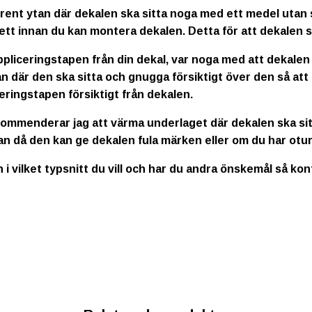
rent ytan där dekalen ska sitta noga med ett medel utan s
ett innan du kan montera dekalen. Detta för att dekalen s
ppliceringstapen från din dekal, var noga med att dekalen
n där den ska sitta och gnugga försiktigt över den så att
eringstapen försiktigt från dekalen.
kommenderar jag att värma underlaget där dekalen ska sitt
an då den kan ge dekalen fula märken eller om du har otur
n i vilket typsnitt du vill och har du andra önskemål så ko