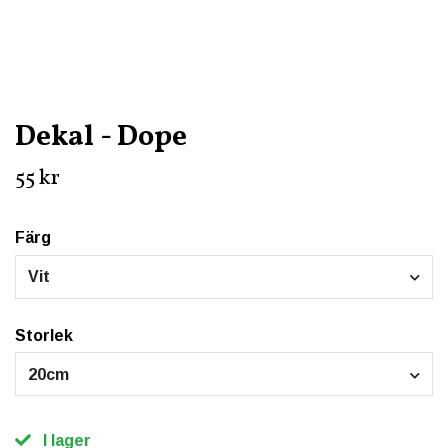
Dekal - Dope
55 kr
Färg
Vit
Storlek
20cm
I lager