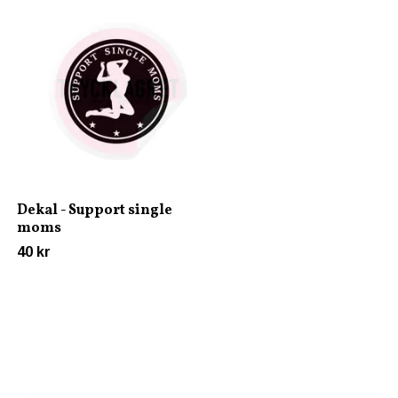
Dekal - Anti Ragga Ragg
Club
45 kr
Dekal - Support single
moms
40 kr