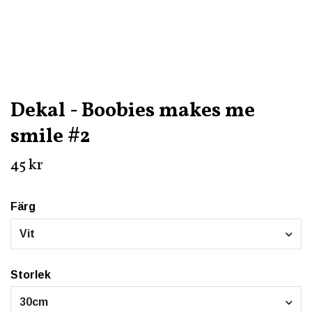
Dekal - Boobies makes me
smile #2
45 kr
Färg
Vit
Storlek
30cm