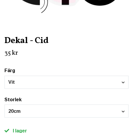
Dekal - Cid
35 kr
Färg
Vit
Storlek
20cm
I lager