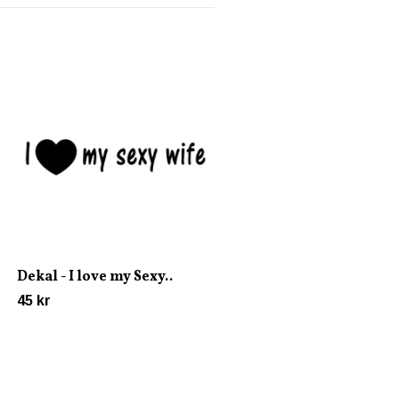
Dekal - Louder than your
girl..
90 kr
Dekal - I love my Sexy..
45 kr