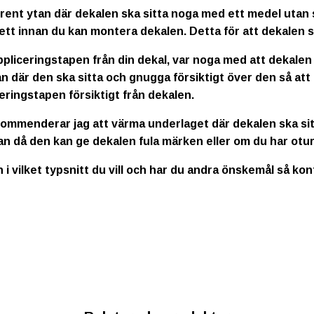
rent ytan där dekalen ska sitta noga med ett medel utan s
ett innan du kan montera dekalen. Detta för att dekalen s
ppliceringstapen från din dekal, var noga med att dekalen
n där den ska sitta och gnugga försiktigt över den så att
eringstapen försiktigt från dekalen.
kommenderar jag att värma underlaget där dekalen ska sitt
an då den kan ge dekalen fula märken eller om du har otur
n i vilket typsnitt du vill och har du andra önskemål så ko