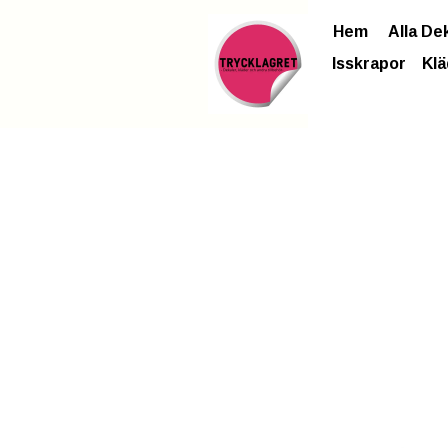
Hem
Alla De
Isskrapor
Klä