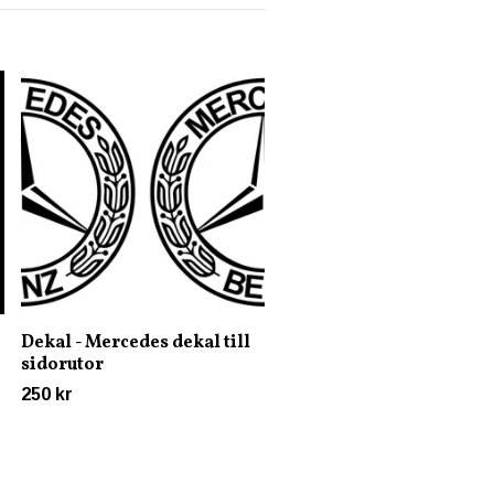
Dekal - Anti Ragga Ragg
Club
45 kr
Dekal - Mercedes dekal till
sidorutor
250 kr