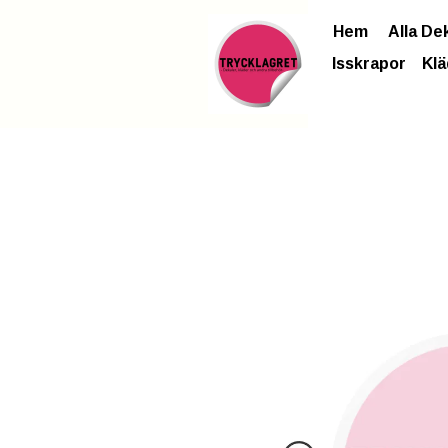
Hem
Alla De
Isskrapor
Klä