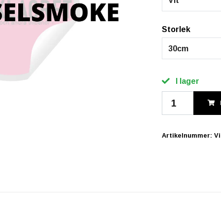
Vit
Storlek
30cm
I lager
Artikelnummer:
V