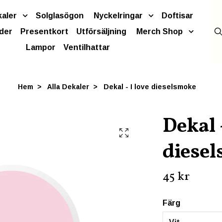
kaler
Solglasögon
Nyckelringar
Doftisar
der
Presentkort
Utförsäljning
Merch Shop
Lampor
Ventilhattar
Hem
Alla Dekaler
Dekal - I love dieselsmoke
Dekal -
diese
45 kr
Färg