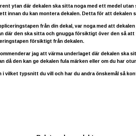
rent ytan där dekalen ska sitta noga med ett medel utan s
ett innan du kan montera dekalen. Detta för att dekalen s
ppliceringstapen från din dekal, var noga med att dekalen
n där den ska sitta och gnugga försiktigt över den så att
eringstapen försiktigt från dekalen.
kommenderar jag att värma underlaget där dekalen ska sitt
an då den kan ge dekalen fula märken eller om du har otur
n i vilket typsnitt du vill och har du andra önskemål så ko