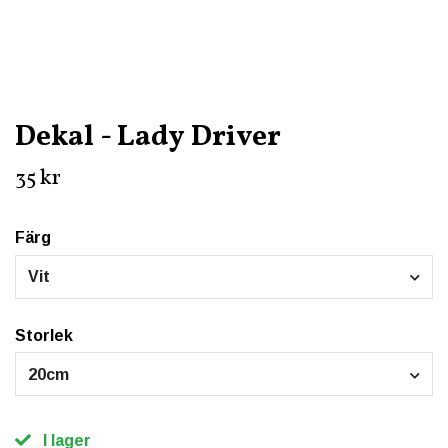
Dekal - Lady Driver
35 kr
Färg
Vit
Storlek
20cm
I lager