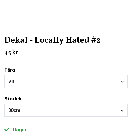
Dekal - Locally Hated #2
45 kr
Färg
Vit
Storlek
30cm
I lager