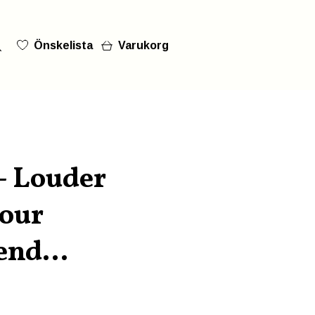
Önskelista
Varukorg
- Louder
your
end...