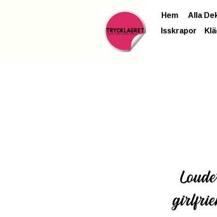
Hem
Alla De
Isskrapor
Klä