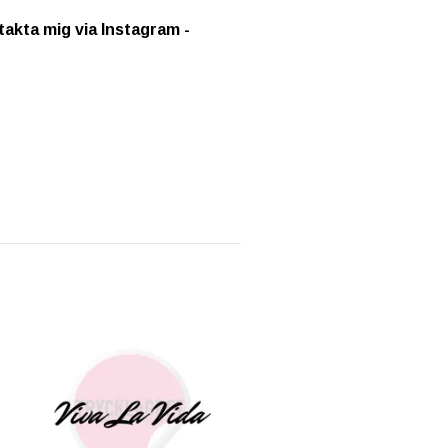
ntakta mig via Instagram -
Dekal - K.U.K
45 kr