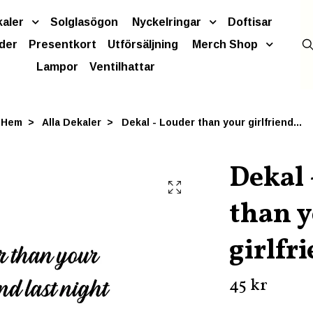
kaler
Solglasögon
Nyckelringar
Doftisar
der
Presentkort
Utförsäljning
Merch Shop
Lampor
Ventilhattar
Hem
Alla Dekaler
Dekal - Louder than your girlfriend...
Dekal 
than 
girlfri
45 kr