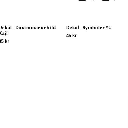
Dekal - Du simmar ur bild
Dekal - Symboler #2
Kaj!
45 kr
35 kr