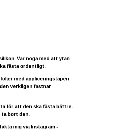
ilikon. Var noga med att ytan
ka fästa ordentligt.
 följer med appliceringstapen
 den verkligen fastnar
a för att den ska fästa bättre.
 ta bort den.
ntakta mig via Instagram -