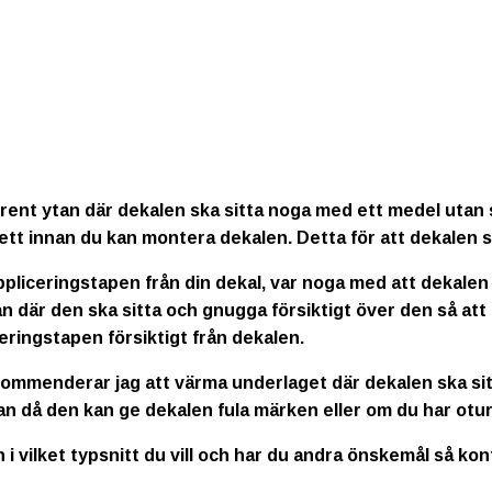
rent ytan där dekalen ska sitta noga med ett medel utan s
ett innan du kan montera dekalen. Detta för att dekalen s
ppliceringstapen från din dekal, var noga med att dekalen
n där den ska sitta och gnugga försiktigt över den så att
eringstapen försiktigt från dekalen.
kommenderar jag att värma underlaget där dekalen ska sitt
an då den kan ge dekalen fula märken eller om du har otur
n i vilket typsnitt du vill och har du andra önskemål så ko