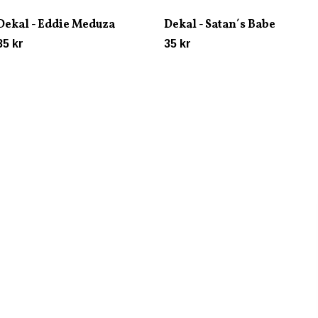
Dekal - Eddie Meduza
Dekal - Satan´s Babe
35 kr
35 kr