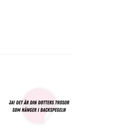
Dekal - Jag har ett riktigt
psykex hon..
45 kr