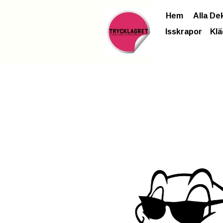
Hem
Alla De
Isskrapor
Klä