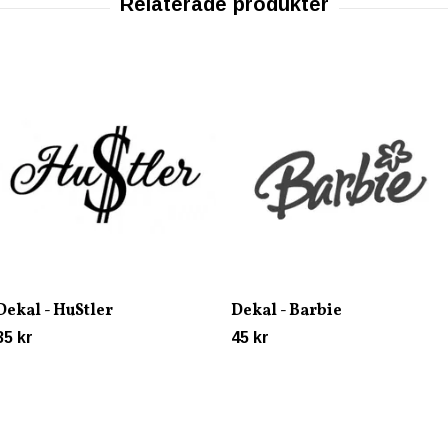
Dekal - HuStler
Dekal - Barbie
35 kr
45 kr