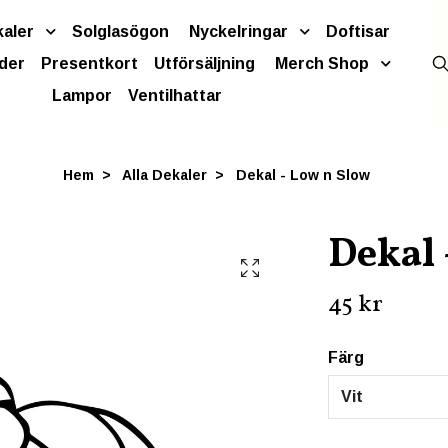
kaler
Solglasögon
Nyckelringar
Doftisar
der
Presentkort
Utförsäljning
Merch Shop
Lampor
Ventilhattar
Hem
Alla Dekaler
Dekal - Low n Slow
Dekal 
45 kr
Färg
Vit