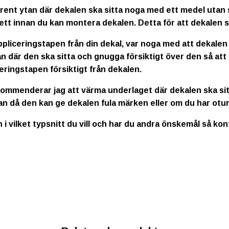
rent ytan där dekalen ska sitta noga med ett medel utan s
ett innan du kan montera dekalen. Detta för att dekalen s
ppliceringstapen från din dekal, var noga med att dekalen
n där den ska sitta och gnugga försiktigt över den så att
eringstapen försiktigt från dekalen.
kommenderar jag att värma underlaget där dekalen ska sitt
an då den kan ge dekalen fula märken eller om du har otur
n i vilket typsnitt du vill och har du andra önskemål så ko