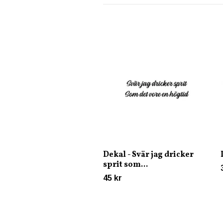
Dekal - Svär jag dricker
sprit som...
45 kr