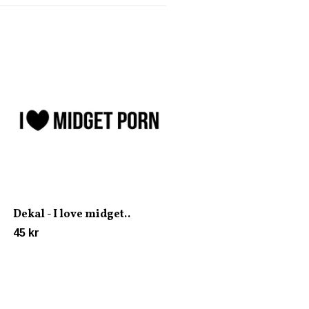
Dekal - Only Bimmer
60 kr
Dekal - I love midget..
45 kr