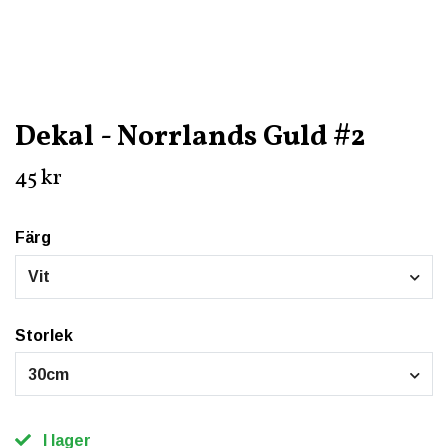
Dekal - Norrlands Guld #2
45 kr
Färg
Vit
Storlek
30cm
I lager