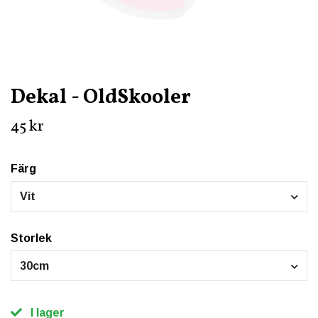
Dekal - OldSkooler
45 kr
Färg
Vit
Storlek
30cm
I lager