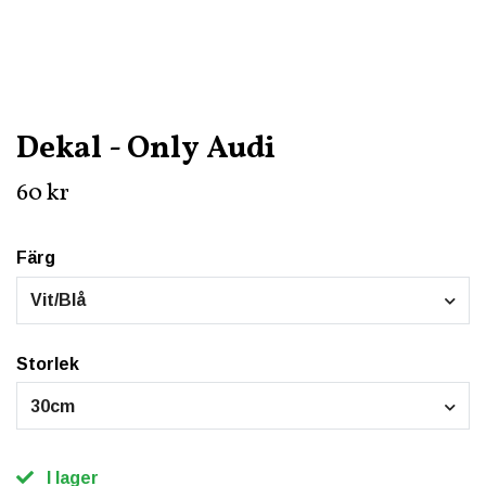
Dekal - Only Audi
60 kr
Färg
Vit/Blå
Storlek
30cm
I lager