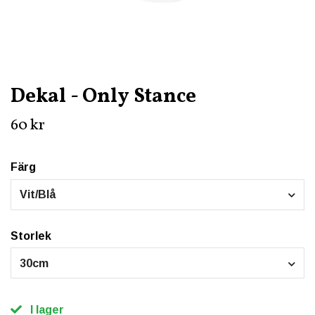
Dekal - Only Stance
60 kr
Färg
Vit/Blå
Storlek
30cm
I lager