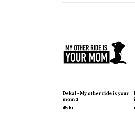
Dekal - My other ride is your
mom 2
45 kr