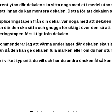
rent ytan där dekalen ska sitta noga med ett medel utan s
ett innan du kan montera dekalen. Detta för att dekalen s
ppliceringstapen från din dekal, var noga med att dekalen
n där den ska sitta och gnugga försiktigt över den så att
eringstapen försiktigt från dekalen.
kommenderar jag att värma underlaget där dekalen ska sitt
an då den kan ge dekalen fula märken eller om du har otur
n i vilket typsnitt du vill och har du andra önskemål så ko