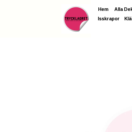
Hem
Alla De
Isskrapor
Klä