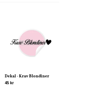
Dekal - Skiter väll en
raggare i
45 kr
Dekal - Krav Blondiner
45 kr