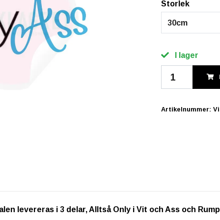
Storlek
30cm
I lager
Artikelnummer:
V
alen levereras i 3 delar, Alltså Only i Vit och Ass och Rumpa