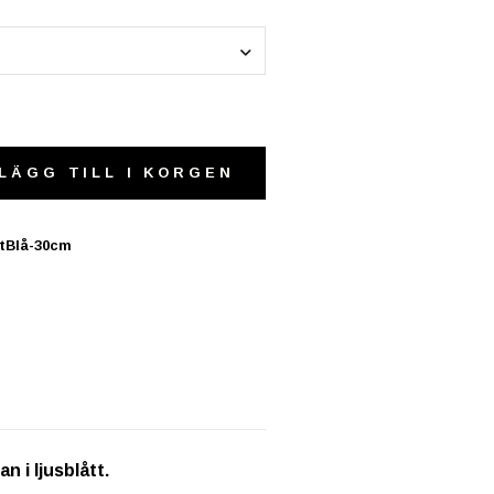
LÄGG TILL I KORGEN
itBlå-30cm
n i ljusblått.