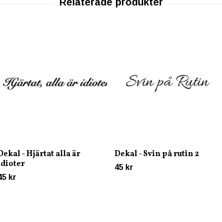
Dekal - Hjärtat alla är
Dekal - Svin på rutin 2
idioter
45 kr
45 kr