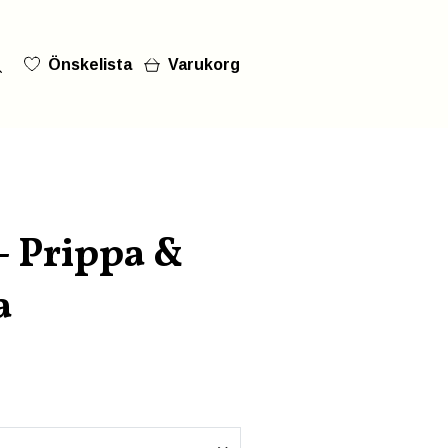
Önskelista
Varukorg
- Prippa &
a