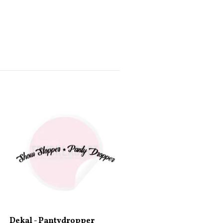
Dekal - Vem vill inte bli
miljonär?
45 kr
Dekal - Pantydropper