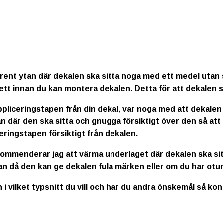
rent ytan där dekalen ska sitta noga med ett medel utan s
ett innan du kan montera dekalen. Detta för att dekalen s
ppliceringstapen från din dekal, var noga med att dekalen
n där den ska sitta och gnugga försiktigt över den så att
eringstapen försiktigt från dekalen.
kommenderar jag att värma underlaget där dekalen ska sitt
an då den kan ge dekalen fula märken eller om du har otur
n i vilket typsnitt du vill och har du andra önskemål så ko