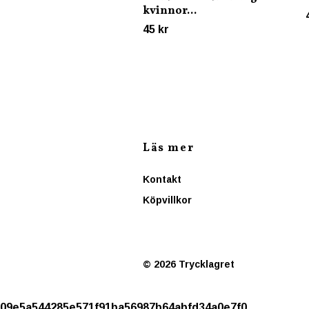
kvinnor...
45 kr
Läs mer
Kontakt
Köpvillkor
© 2026 Trycklagret
09e5a544285e571f91ba56987b64abfd34a0e7f0