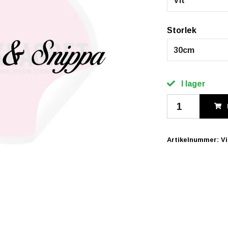
Vit
Storlek
30cm
I lager
Artikelnummer:
V