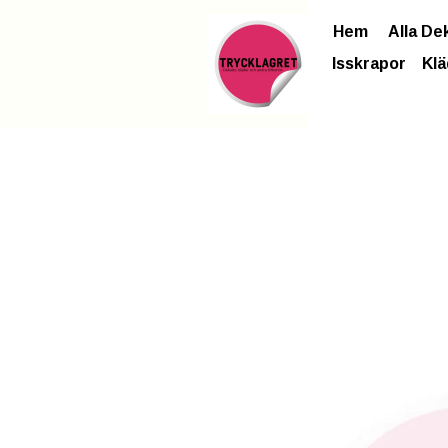
Hem
Alla De
Isskrapor
Klä