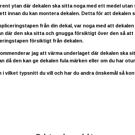
rent ytan där dekalen ska sitta noga med ett medel utan s
ett innan du kan montera dekalen. Detta för att dekalen s
ppliceringstapen från din dekal, var noga med att dekalen
n där den ska sitta och gnugga försiktigt över den så att
eringstapen försiktigt från dekalen.
kommenderar jag att värma underlaget där dekalen ska sitt
an då den kan ge dekalen fula märken eller om du har otur
n i vilket typsnitt du vill och har du andra önskemål så ko