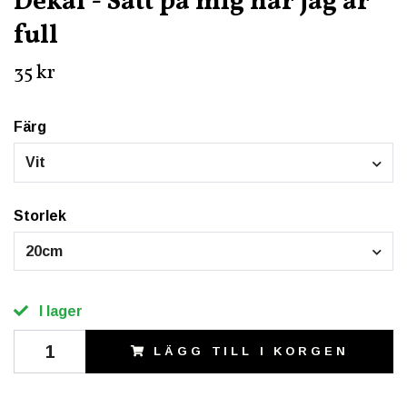
Dekal - Sätt på mig när jag är
full
35 kr
Färg
Vit
Storlek
20cm
I lager
LÄGG TILL I KORGEN