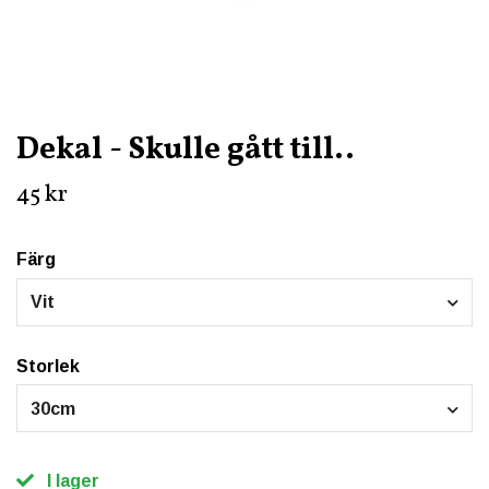
Dekal - Skulle gått till..
45 kr
Färg
Vit
Storlek
30cm
I lager