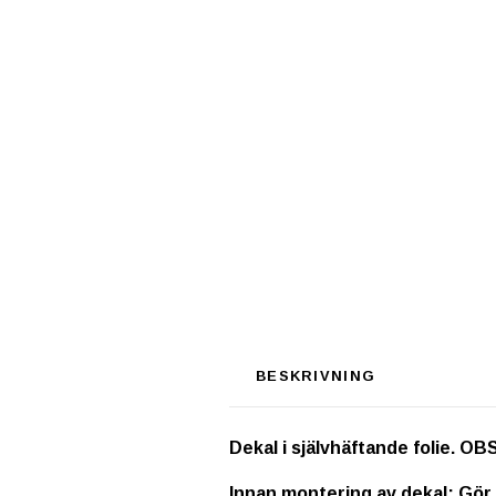
BESKRIVNING
Dekal i självhäftande folie
Innan montering av dekal: Gör 