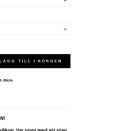
LÄGG TILL I KORGEN
it-30cm
EN!
ilikon. Var noga med att ytan