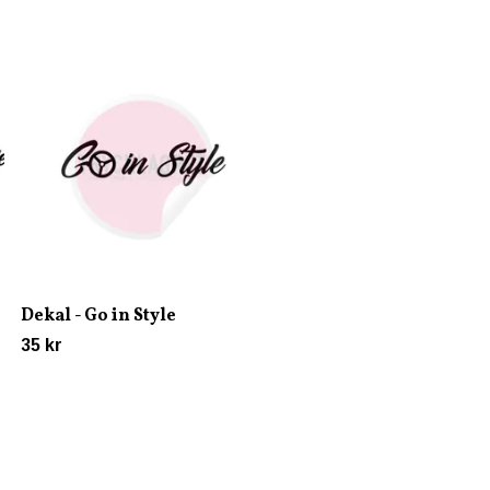
Dekal - It´s only money
45 kr
Dekal - Go in Style
35 kr