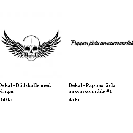
Dekal - Dödskalle med
Dekal - Pappas jävla
vingar
ansvarsområde #2
150 kr
45 kr