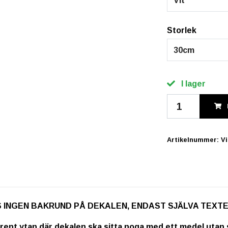
Vit
Storlek
30cm
I lager
Artikelnummer:
V
. OBS INGEN BAKRUND PÅ DEKALEN, ENDAST SJÄLVA TEXT
rent ytan där dekalen ska sitta noga med ett medel utan s