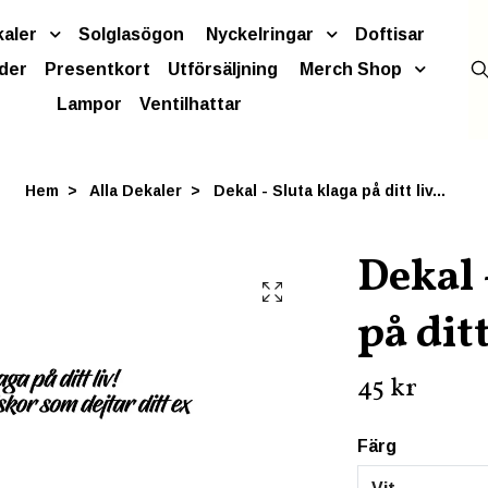
kaler
Solglasögon
Nyckelringar
Doftisar
der
Presentkort
Utförsäljning
Merch Shop
Lampor
Ventilhattar
Hem
Alla Dekaler
Dekal - Sluta klaga på ditt liv...
Dekal 
på ditt
45 kr
Färg