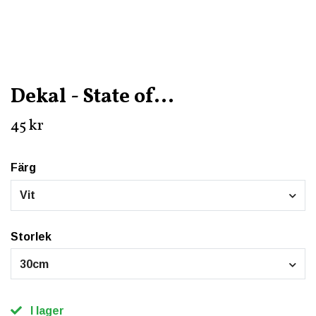
Dekal - State of...
45 kr
Färg
Vit
Storlek
30cm
I lager