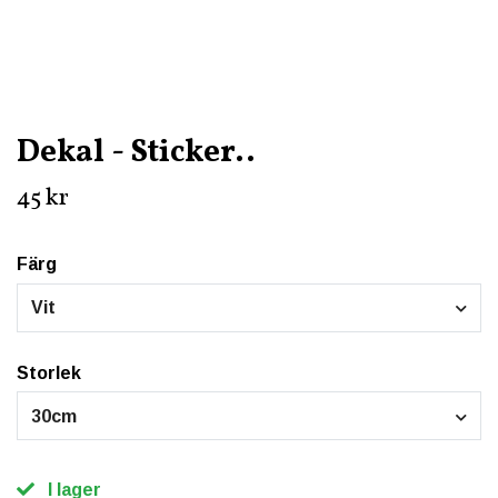
Dekal - Sticker..
45 kr
Färg
Vit
Storlek
30cm
I lager