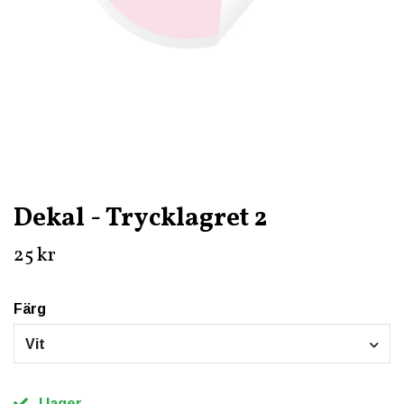
Dekal - Trycklagret 2
25 kr
Färg
Vit
I lager