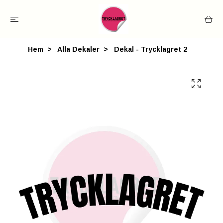
Hem
Alla Dekaler
Dekal - Trycklagret 2