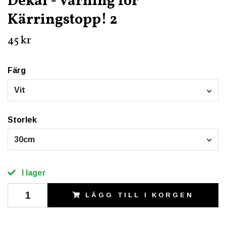
Dekal - Varning för
Kärringstopp! 2
45 kr
Färg
Vit
Storlek
30cm
I lager
LÄGG TILL I KORGEN