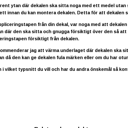
rent ytan där dekalen ska sitta noga med ett medel utan s
ett innan du kan montera dekalen. Detta för att dekalen s
ppliceringstapen från din dekal, var noga med att dekalen
n där den ska sitta och gnugga försiktigt över den så att
eringstapen försiktigt från dekalen.
kommenderar jag att värma underlaget där dekalen ska sitt
an då den kan ge dekalen fula märken eller om du har otur
n i vilket typsnitt du vill och har du andra önskemål så ko