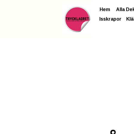
Hem
Alla De
Isskrapor
Klä