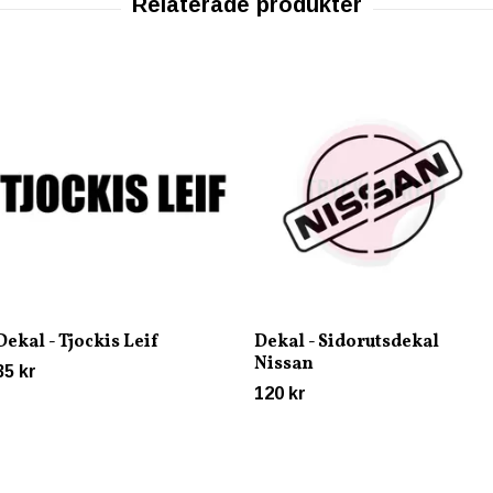
Dekal - Tjockis Leif
Dekal - Sidorutsdekal
Nissan
35 kr
120 kr