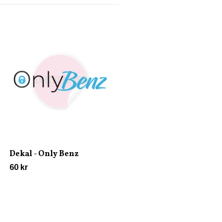
Dekal - Alla är gangsters
tills morsan ringer
45 kr
Dekal - Only Benz
60 kr