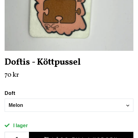
Doftis - Köttpussel
70 kr
Doft
Melon
I lager