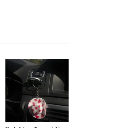
Nyckelring - Prime
flerfärgad
55 kr