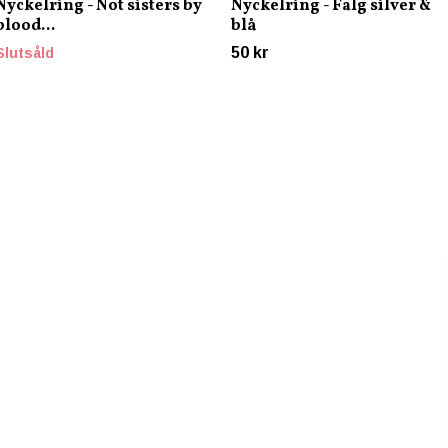
Nyckelring - Not sisters by
Nyckelring - Fälg silver &
blood...
blå
50 kr
Slutsåld