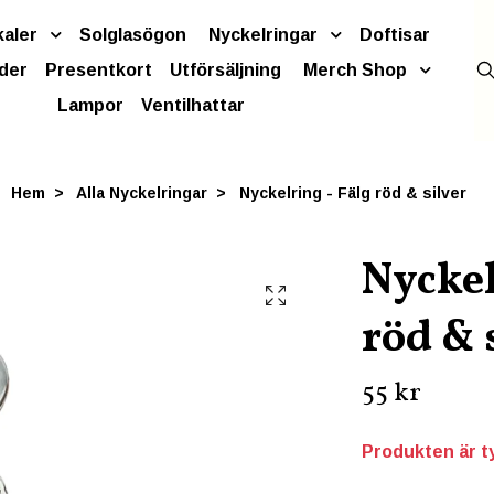
kaler
Solglasögon
Nyckelringar
Doftisar
der
Presentkort
Utförsäljning
Merch Shop
Lampor
Ventilhattar
Hem
Alla Nyckelringar
Nyckelring - Fälg röd & silver
Nyckel
röd & 
55 kr
Produkten är tyv