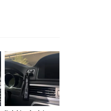
Nyckelring - Bakelitratt 
99 kr