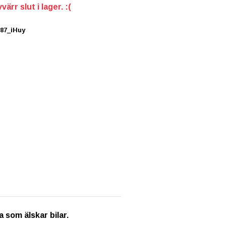
ärr slut i lager. :(
287_iHuy
 som älskar bilar.