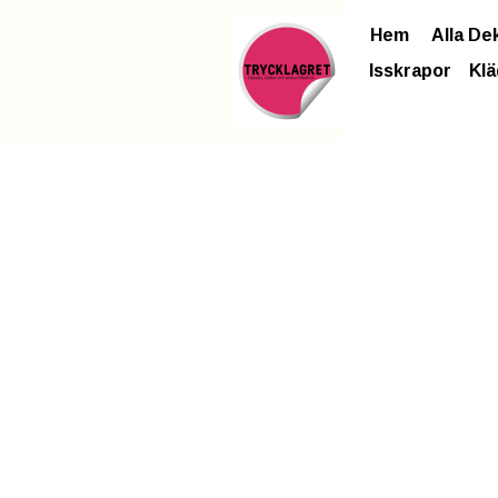
Hem
Alla De
Isskrapor
Klä