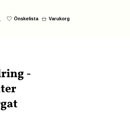
Önskelista
Varukorg
ring -
lter
rgat