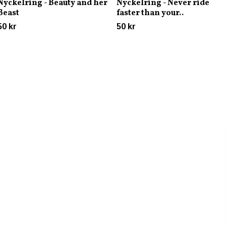
Nyckelring - Beauty and her
Nyckelring - Never ride
Beast
faster than your..
50 kr
50 kr