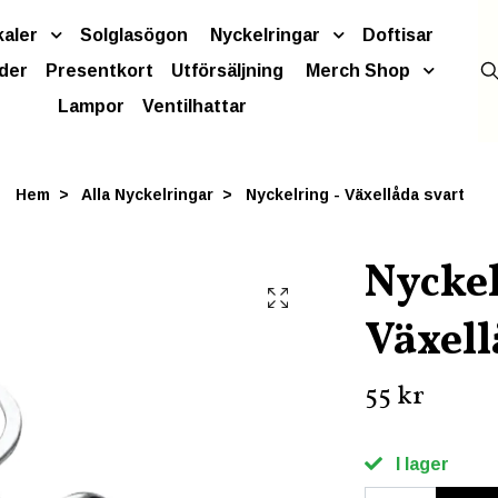
kaler
Solglasögon
Nyckelringar
Doftisar
der
Presentkort
Utförsäljning
Merch Shop
Lampor
Ventilhattar
Hem
Alla Nyckelringar
Nyckelring - Växellåda svart
Nyckel
Växell
55 kr
I lager