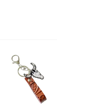
Nyckelring - Illest 2
79 kr