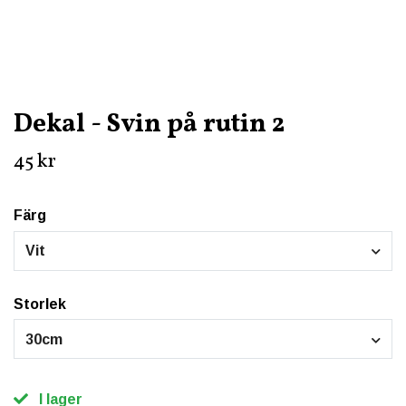
Dekal - Svin på rutin 2
45 kr
Färg
Vit
Storlek
30cm
I lager