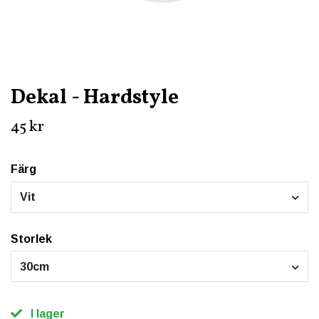
Dekal - Hardstyle
45 kr
Färg
Vit
Storlek
30cm
I lager