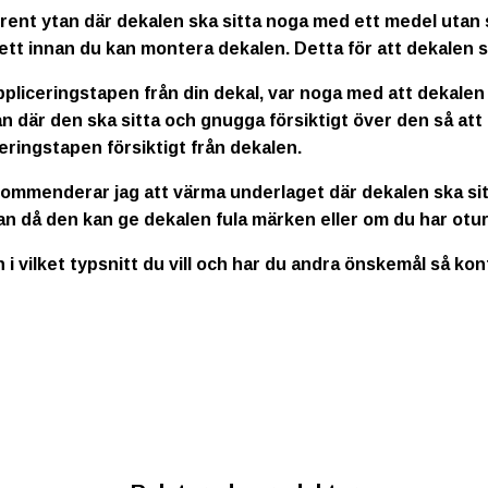
rent ytan där dekalen ska sitta noga med ett medel utan s
ett innan du kan montera dekalen. Detta för att dekalen s
ppliceringstapen från din dekal, var noga med att dekalen
n där den ska sitta och gnugga försiktigt över den så att
eringstapen försiktigt från dekalen.
kommenderar jag att värma underlaget där dekalen ska sitt
an då den kan ge dekalen fula märken eller om du har otur
n i vilket typsnitt du vill och har du andra önskemål så ko