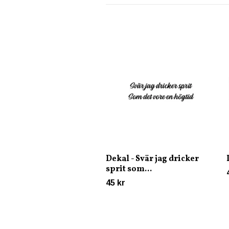
Dekal - Svär jag dricker
sprit som...
45 kr