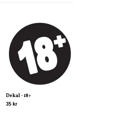
Dekal - Bitches Only
35 kr
Dekal - 18+
35 kr