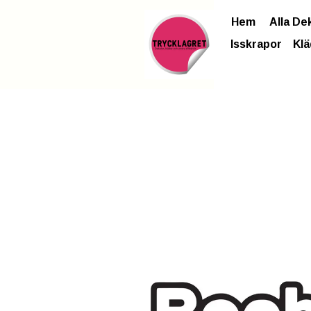
Hem
Alla De
Isskrapor
Klä