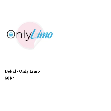
Dekal - Blonda flickor 
stora bröst
45 kr
Dekal - Only Limo
60 kr