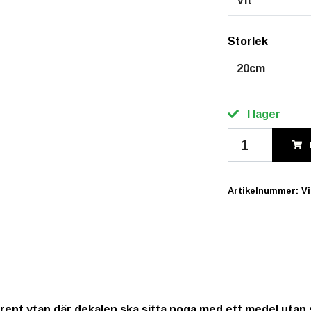
Vit
Storlek
20cm
I lager
Artikelnummer:
V
rent ytan där dekalen ska sitta noga med ett medel utan s