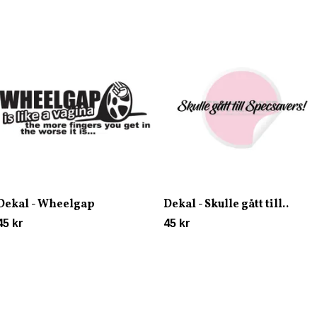
Dekal - Wheelgap
Dekal - Skulle gått till..
45 kr
45 kr