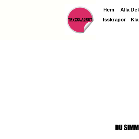
Hem
Alla De
Isskrapor
Klä