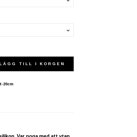
LÄGG TILL I KORGEN
it-20cm
ilikon. Var noga med att ytan