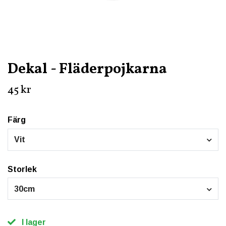
Dekal - Fläderpojkarna
45 kr
Färg
Vit
Storlek
30cm
I lager