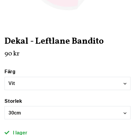
Dekal - Leftlane Bandito
90 kr
Färg
Vit
Storlek
30cm
I lager