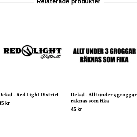
Dekal - Red Light District
Dekal - Allt under 3 groggar
räknas som fika
35 kr
45 kr