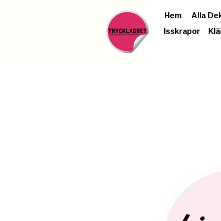
Hem
Alla De
Isskrapor
Klä