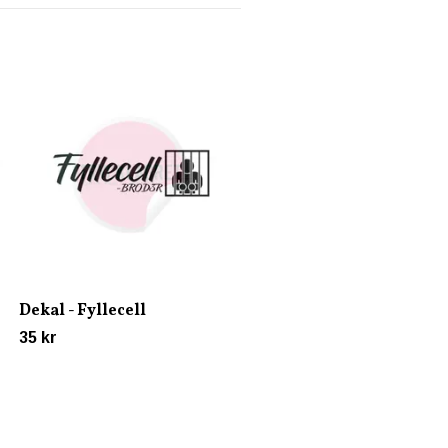
Dekal - Cid
35 kr
Dekal - Fyllecell
35 kr