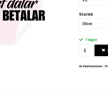
Vit
Storlek
30cm
I lager
Artikelnummer:
V