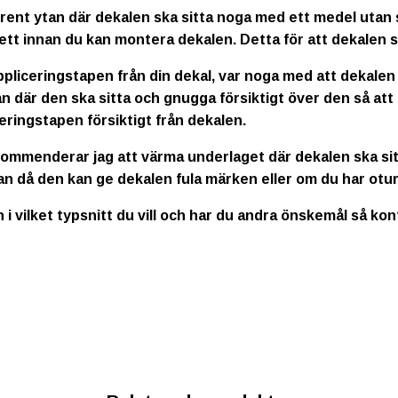
rent ytan där dekalen ska sitta noga med ett medel utan s
ett innan du kan montera dekalen. Detta för att dekalen s
ppliceringstapen från din dekal, var noga med att dekalen
n där den ska sitta och gnugga försiktigt över den så att
eringstapen försiktigt från dekalen.
kommenderar jag att värma underlaget där dekalen ska sitt
an då den kan ge dekalen fula märken eller om du har otur
n i vilket typsnitt du vill och har du andra önskemål så ko