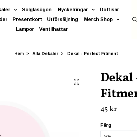
kaler
Solglasögon
Nyckelringar
Doftisar
der
Presentkort
Utförsäljning
Merch Shop
Lampor
Ventilhattar
Hem
Alla Dekaler
Dekal - Perfect Fitment
Dekal 
Fitme
45 kr
Färg