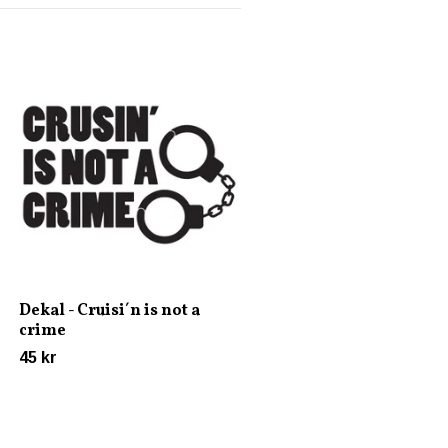
Dekal - Livet är för kort 
dålig bea
45 kr
Dekal - Cruisi´n is not a
crime
45 kr