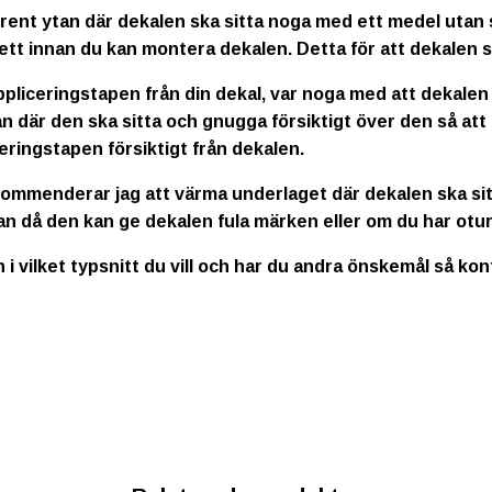
rent ytan där dekalen ska sitta noga med ett medel utan s
ett innan du kan montera dekalen. Detta för att dekalen s
ppliceringstapen från din dekal, var noga med att dekalen
n där den ska sitta och gnugga försiktigt över den så att
eringstapen försiktigt från dekalen.
kommenderar jag att värma underlaget där dekalen ska sitt
an då den kan ge dekalen fula märken eller om du har otur
n i vilket typsnitt du vill och har du andra önskemål så ko