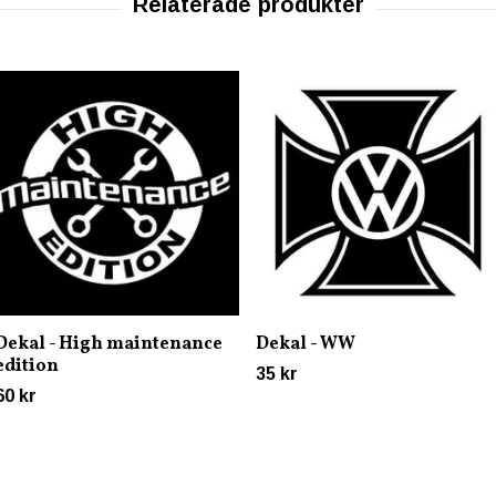
Dekal - High maintenance
Dekal - WW
edition
35 kr
60 kr