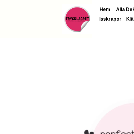
Hem
Alla De
Isskrapor
Klä