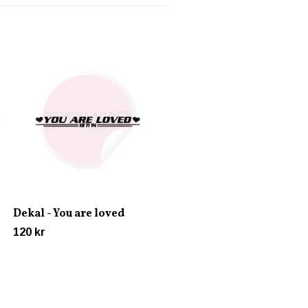
Dekal - Riktiga män rak
pungen med..
45 kr
Dekal - You are loved
120 kr