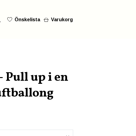
Önskelista
Varukorg
- Pull up i en
uftballong