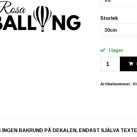
Vit
Storlek
30cm
I lager
Artikelnummer:
V
. OBS INGEN BAKRUND PÅ DEKALEN, ENDAST SJÄLVA TEXT