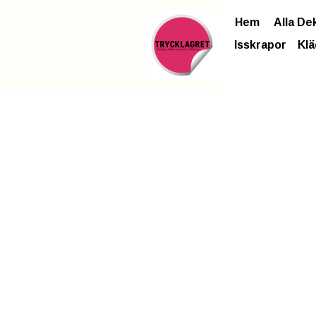
Hem
Alla De
Isskrapor
Klä