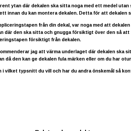
rent ytan där dekalen ska sitta noga med ett medel utan s
ett innan du kan montera dekalen. Detta för att dekalen s
ppliceringstapen från din dekal, var noga med att dekalen
n där den ska sitta och gnugga försiktigt över den så att
eringstapen försiktigt från dekalen.
kommenderar jag att värma underlaget där dekalen ska sitt
an då den kan ge dekalen fula märken eller om du har otur
n i vilket typsnitt du vill och har du andra önskemål så ko