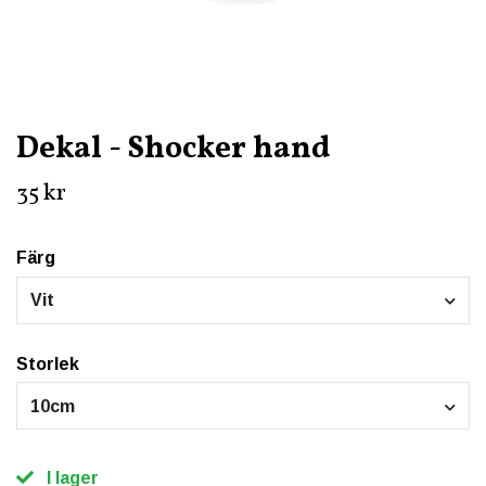
Dekal - Shocker hand
35 kr
Färg
Vit
Storlek
10cm
I lager