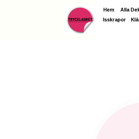
Hem
Alla De
Isskrapor
Klä