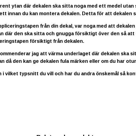
rent ytan där dekalen ska sitta noga med ett medel utan s
ett innan du kan montera dekalen. Detta för att dekalen s
ppliceringstapen från din dekal, var noga med att dekalen
n där den ska sitta och gnugga försiktigt över den så att
eringstapen försiktigt från dekalen.
kommenderar jag att värma underlaget där dekalen ska sitt
an då den kan ge dekalen fula märken eller om du har otur
n i vilket typsnitt du vill och har du andra önskemål så ko