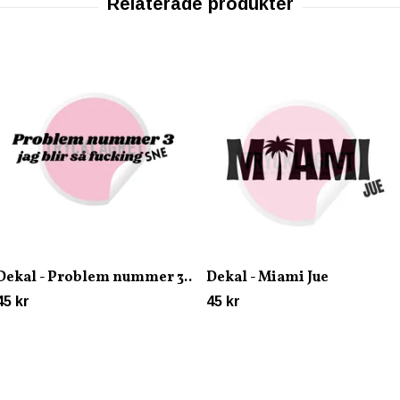
Dekal - Problem nummer 3..
Dekal - Miami Jue
45 kr
45 kr