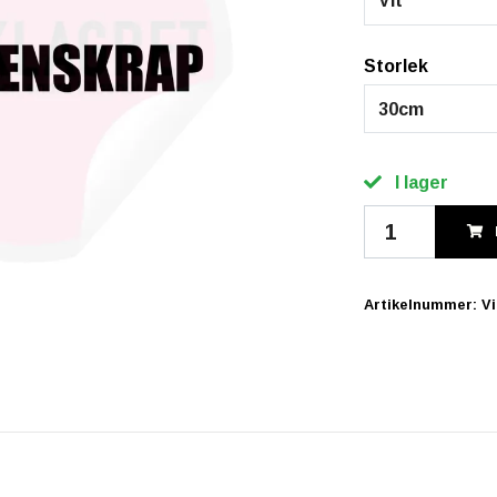
Vit
Storlek
30cm
I lager
Artikelnummer:
V