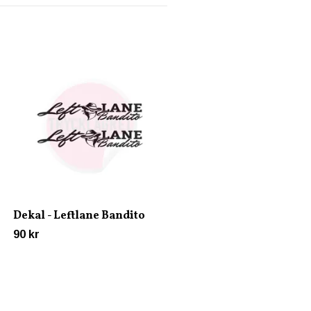
Dekal - You are loved
120 kr
Dekal - Leftlane Bandito
90 kr