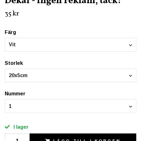
Dekal - Ingen reklam, tack!
35 kr
Färg
Vit
Storlek
20x5cm
Nummer
1
I lager
LÄGG TILL I KORGEN