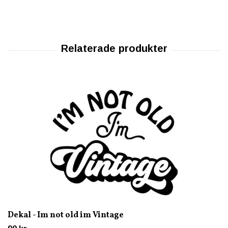
Dekal - Im not old im Vintage