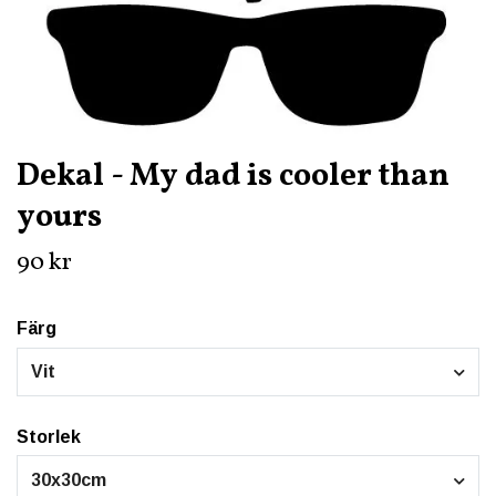
Dekal - My dad is cooler than
yours
90 kr
Färg
Vit
Storlek
30x30cm