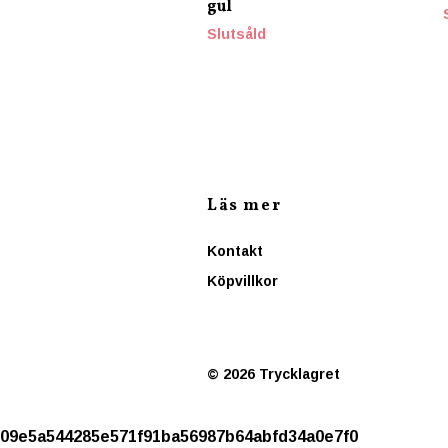
gul
Slutsåld
Läs mer
Kontakt
Köpvillkor
© 2026 Trycklagret
09e5a544285e571f91ba56987b64abfd34a0e7f0