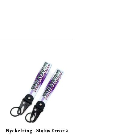
Nyckelring - Redlight
Distict
65 kr
Nyckelring - Status Error 2