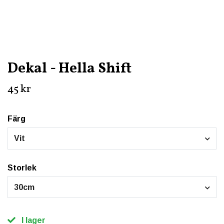
Dekal - Hella Shift
45 kr
Färg
Vit
Storlek
30cm
I lager