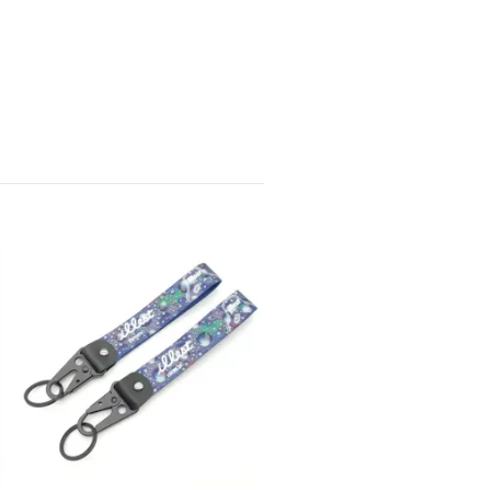
Nyckelring - Death Wish
79 kr