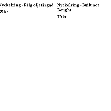
Nyckelring - Fälg oljefärgad
Nyckelring - Built not
Bought
55 kr
79 kr