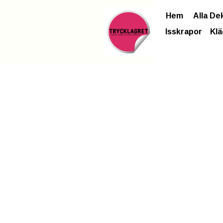
Hem
Alla De
Isskrapor
Klä