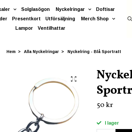
kaler
Solglasögon
Nyckelringar
Doftisar
der
Presentkort
Utförsäljning
Merch Shop
Lampor
Ventilhattar
Hem
Alla Nyckelringar
Nyckelring - Blå Sportratt
Nyckel
Sportr
50 kr
I lager